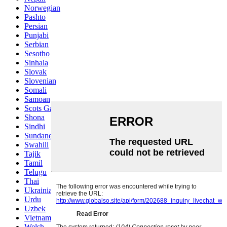
Norwegian
Pashto
Persian
Punjabi
Serbian
Sesotho
Sinhala
Slovak
Slovenian
Somali
Samoan
Scots Gaelic
Shona
Sindhi
Sundanese
Swahili
Tajik
Tamil
Telugu
Thai
Ukrainian
Urdu
Uzbek
Vietnamese
Welsh