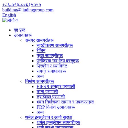
+८६-५१३-८०६९५५५५
building@jiudinggroup.com
English
गृह पृष्ठ
उत्पादनहरू
समग्र सामग्रीहरू
सुदृढीकरण सामग्रीहरू
रेजिन
मुख्य सामग्रीहरू
प्रक्रिया उपभोग्य वस्तुहरू
प्रिप्रेग र ल्यामिनेट
समग्र समाधानहरू
अन्य
निर्माण सामग्रीहरू
EIFS र अनुहार प्रणाली
छाना प्रणाली
ड्राईवाल प्रणाली
भवन निर्माणका सामान र उपकरणहरू
FRP निर्माण उत्पादनहरू
अन्य
थर्मल इन्सुलेशन र आगो सुरक्षा
थर्मल इन्सुलेशन सामग्रीहरू
आगो सुरक्षा उत्पादनहरू