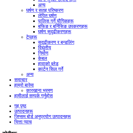
अन्य
घर्षण र सतह परिष्करण
लेपित घर्षण
पालिस गर्ने यौगिकहरू
बफिङ र बर्निसिङ उपकरणहरू
घर्षण सुदृढीकरणहरू
टेपहरू
सुदृढीकरण र बन्डलिंग
विद्युतीय
निर्माण
केबल
हावाको ब्लेड
कार्टन सिल गर्ने
अन्य
समाचार
हाम्रो बारेमा
कारखाना भ्रमण
हामीलाई सम्पर्क गर्नुहोस
गृह पृष्ठ
उत्पादनहरू
जिप्सम बोर्ड अनुप्रयोग उत्पादनहरू
भित्ता प्याच