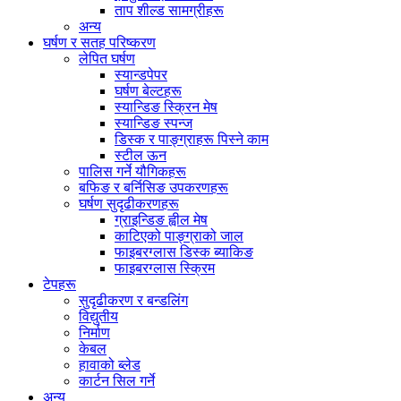
ताप शील्ड सामग्रीहरू
अन्य
घर्षण र सतह परिष्करण
लेपित घर्षण
स्यान्डपेपर
घर्षण बेल्टहरू
स्यान्डिङ स्क्रिन मेष
स्यान्डिङ स्पन्ज
डिस्क र पाङ्ग्राहरू पिस्ने काम
स्टील ऊन
पालिस गर्ने यौगिकहरू
बफिङ र बर्निसिङ उपकरणहरू
घर्षण सुदृढीकरणहरू
ग्राइन्डिङ ह्वील मेष
काटिएको पाङ्ग्राको जाल
फाइबरग्लास डिस्क ब्याकिङ
फाइबरग्लास स्क्रिम
टेपहरू
सुदृढीकरण र बन्डलिंग
विद्युतीय
निर्माण
केबल
हावाको ब्लेड
कार्टन सिल गर्ने
अन्य