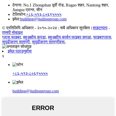
ठेगाना: No.1 Zhongshan पूर्वी रोड, Rugao शहर, Nantong शहर,
Jiangsu प्रान्त, चीन
टेलिफोन:
+८६-५१३-८०६९५५५५
इमेल:
building@jiudinggroup.com
© प्रतिलिपि अधिकार - २०१०-२०२४ : सबै अधिकार सुरक्षित।
साइटम्याप
-
एएमपी मोबाइल
ग्लास फाइबर
,
बहुअक्षीय कपडा
,
बहुअक्षीय कार्बन फाइबर कपडा
,
फाइबरग्लास
,
सुदृढीकरण सामग्री
,
सुदृढीकरण सामग्रीहरू
,
इमेल पठाउनुहोस्
x
+८६-५१३-८०६९५५५५
building@jiudinggroup.com